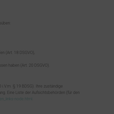
süben:
fen (Art. 18 DSGVO),
ossen haben (Art. 20 DSGVO).
 i.V.m. § 19 BDSG). Ihre zuständige
ng. Eine Liste der Aufsichtsbehörden (für den
en_links-node.html
.