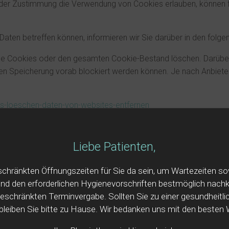
 oder Zustimmung die Verwendung von Cookies erlauben, können
ten betreffen können, informieren wir Sie darüber in den folge
lne Cookies oder den gesamten Cookie-Bestand löschen. Darüber
ren Speicherung vorab blockiert werden können. Je nach Anbiete
es-loeschen-daten-von-websites-entfernen
elp/17442/windows-internet-explorer-delete-manage-cookies
answer/61416
Liebe Patienten,
schränkten Öffnungszeiten für Sie da sein, um Wartezeiten 
und den erforderlichen Hygienevorschriften bestmöglich nac
ngeschränkten Terminvergabe. Sollten Sie zu einer gesundheitl
bleiben Sie bitte zu Hause. Wir bedanken uns mit den besten 