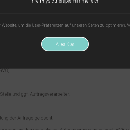
Ihre Physiotherapie Himmelreich
k der individuellen Kommunikation mit Ihnen gespeichert. Hierf
 Zuordnung der Anfrage und der anschließenden Beantwortung der
Website, um die User-Präferenzen auf unseren Seiten zu optimieren. W
gebenen Daten erfolgt auf der Grundlage eines berechtigten Inter
ten wir Ihnen eine unkomplizierte Kontaktaufnahme ermöglich
Alles Klar
Anschlussfragen gespeichert.
ebot zu erfragen, erfolgt die Verarbeitung der in das Kontaktf
SGVO).
telle und ggf. Auftragsverarbeiter.
ung der Anfrage gelöscht.
erliegen wir den gesetzlichen Aufbewahrungsfristen nach HGB un