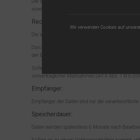
Die von Ihnen eingegebenen Daten werden zum Zwec
sowie Ihres Namens erforderlich. Diese dient der
Rechtsgrundlage:
Wir verwenden Cookies auf unserer 
Die Verarbeitung der in das Kontaktformular einge
Durch Bereitstellung des Kontaktformulars möch
der Bearbeitung der Anfrage sowie für mögliche 
Sofern Sie mit uns Kontakt aufnehmen, um ein Ang
vorvertraglicher Maßnahmen (Art 6 Abs. 1 lit b D
Empfänger:
Empfänger der Daten sind nur die verantwortliche S
Speicherdauer:
Daten werden spätestens 6 Monate nach Bearbeit
Sofern es zu einem Vertragsverhältnis kommt, unt