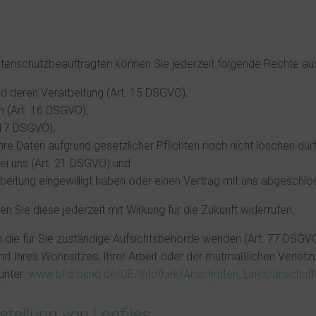
enschutzbeauftragten können Sie jederzeit folgende Rechte au
nd deren Verarbeitung (Art. 15 DSGVO),
n (Art. 16 DSGVO),
 17 DSGVO),
hre Daten aufgrund gesetzlicher Pflichten noch nicht löschen dür
ei uns (Art. 21 DSGVO) und
rbeitung eingewilligt haben oder einen Vertrag mit uns abgeschl
nen Sie diese jederzeit mit Wirkung für die Zukunft widerrufen.
n die für Sie zuständige Aufsichtsbehörde wenden (Art. 77 DSGVO
d Ihres Wohnsitzes, Ihrer Arbeit oder der mutmaßlichen Verletzu
unter:
www.bfdi.bund.de/DE/Infothek/Anschriften_Links/anschrift
stellung von Logfiles