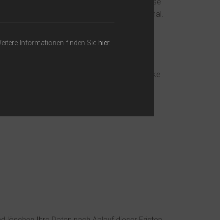
ür ist die Angabe einer validen E-Mail-Adresse
selben. Die Angabe weiterer Daten ist optional.
eitere Informationen finden Sie
hier.
esses (Art 6 Abs. 1 lit f DSGVO).
en. Ihre gemachten Angaben werden zum Zwecke
ormular eingegebenen Daten zur Durchführung
d löschen Ihre Daten nach Ablauf dieser Fristen.