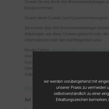
Soweit Sie uns durch Ihre Browsereinstellungen
Einsatz kommen:
Soweit diese Cookies (auch) personenbezogene Da
Sie können über Ihre Browsereinstellungen einze
Anleitungen, wie diese Cookies gelöscht oder de
Informationen unter den nachfolgenden Links:
Mozilla Firefox:
support.mozilla.org/de/kb/cooki
Internet Explorer:
support.microsoft.com/de-de/h
Google Chrome:
support.google.com/accounts/
Opera:
www.opera.com/de/help
Safari:
support.apple.com/kb/PH17191
wir werden vorübergehend mit einge
unserer Praxis zu vermeiden 
Kontaktformular
selbstverständlich zu einer ei
Art und Zweck der Verarbeitung:
Erkältungszeichen bemerken, 