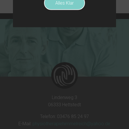
Alles Klar
Lindenweg 3
06333 Hettstedt
Telefon: 03476 85 24 97
E-Mail:
physiotherapiehimmelreich@yahoo.de