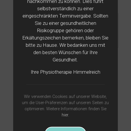
nachkommen zu können. Dies führt
Kenntnis genommen.
selbstverständlich zu einer
eingeschränkten Terminvergabe. Sollten
Sie zu einer gesundheitlichen
Risikogruppe gehören oder
Erkältungszeichen bemerken, bleiben Sie
bitte zu Hause. Wir bedanken uns mit
den besten Wünschen für Ihre
Gesundheit.
Nachricht senden
Ihre Physiotherapie Himmelreich
Wir verwenden Cookies auf unserer Website,
um die User-Präferenzen auf unseren Seiten zu
optimieren. Weitere Informationen finden Sie
hier.